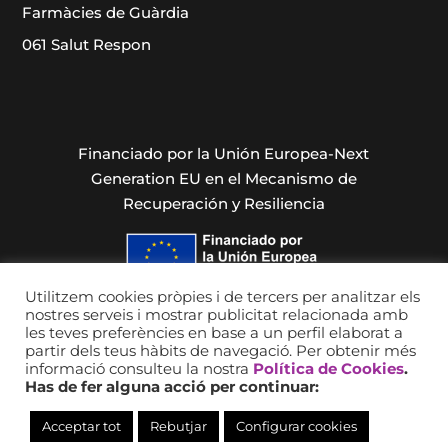
Farmàcies de Guàrdia
061 Salut Respon
Financiado por la Unión Europea-Next
Generation EU en el Mecanismo de
Recuperación y Resiliencia
Utilitzem cookies pròpies i de tercers per analitzar els
nostres serveis i mostrar publicitat relacionada amb
les teves preferències en base a un perfil elaborat a
partir dels teus hàbits de navegació. Per obtenir més
informació consulteu la nostra
Política de Cookies
.
Has de fer alguna acció per continuar:
Acceptar tot
Rebutjar
Configurar cookies