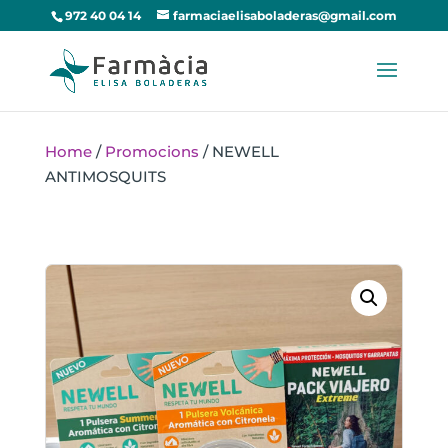
972 40 04 14
farmaciaelisaboladeras@gmail.com
Home
/
Promocions
/ NEWELL
ANTIMOSQUITS