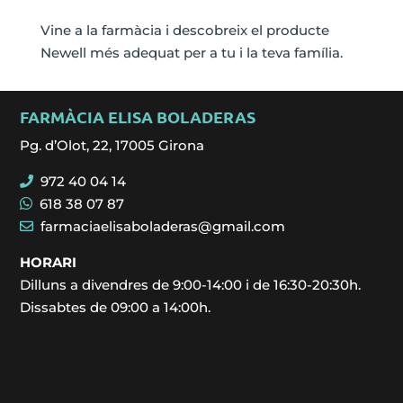
Vine a la farmàcia i descobreix el producte
Newell més adequat per a tu i la teva família.
FARMÀCIA ELISA BOLADERAS
Pg. d’Olot, 22, 17005 Girona
972 40 04 14
618 38 07 87
farmaciaelisaboladeras@gmail.com
HORARI
Dilluns a divendres de 9:00-14:00 i de 16:30-20:30h.
Dissabtes de 09:00 a 14:00h.