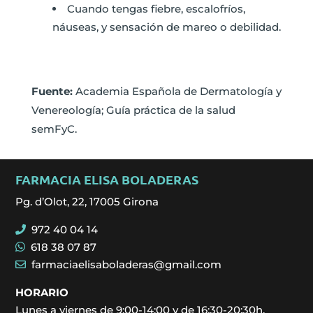
Cuando tengas fiebre, escalofríos,
náuseas, y sensación de mareo o debilidad.
Fuente:
Academia Española de Dermatología y
Venereología; Guía práctica de la salud
semFyC.
FARMACIA ELISA BOLADERAS
Pg. d’Olot, 22, 17005 Girona
972 40 04 14
618 38 07 87
farmaciaelisaboladeras@gmail.com
HORARIO
Lunes a viernes de 9:00-14:00 y de 16:30-20:30h.