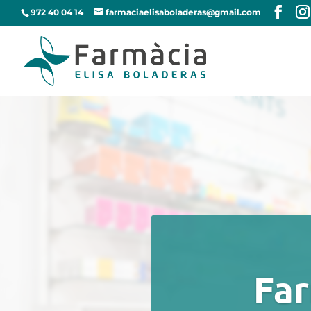
972 40 04 14
farmaciaelisaboladeras@gmail.com
Far