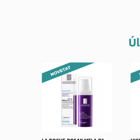
Úl
LA ROCHE-POSAY MELA B3
VIC